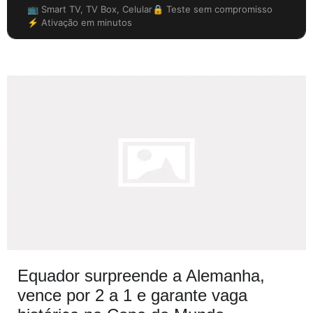
📺 Smart TV, TV Box, Celular
🔒 Teste sem compromisso
⚡ Ativação em minutos
Equador surpreende a Alemanha,
vence por 2 a 1 e garante vaga