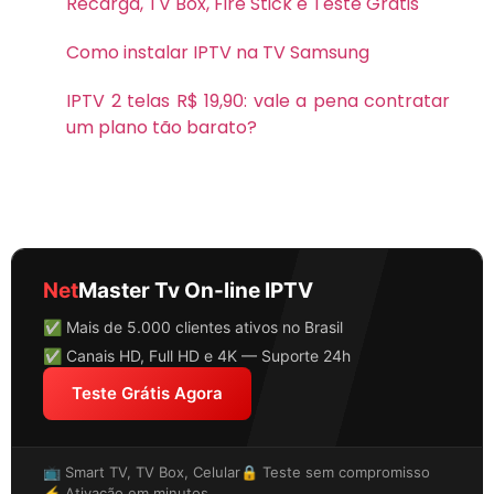
Recarga, TV Box, Fire Stick e Teste Grátis
Como instalar IPTV na TV Samsung
IPTV 2 telas R$ 19,90: vale a pena contratar
um plano tão barato?
Net
Master Tv On-line IPTV
✅ Mais de 5.000 clientes ativos no Brasil
✅ Canais HD, Full HD e 4K — Suporte 24h
Teste Grátis Agora
📺 Smart TV, TV Box, Celular
🔒 Teste sem compromisso
⚡ Ativação em minutos