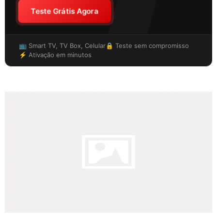
Teste Grátis Agora
📺 Smart TV, TV Box, Celular
🔒 Teste sem compromisso
⚡ Ativação em minutos