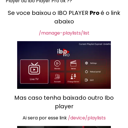
Player ou Ibo Player Pro ok ??
Se voce baixou o IBO PLAYER
Pro
é o link
abaixo
/manage-playlists/list
Mas caso tenha baixado outro Ibo
player
Ai sera por esse link
/device/playlists