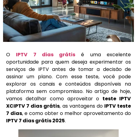
O
IPTV 7 dias grátis
é uma excelente
oportunidade para quem deseja experimentar os
serviços de IPTV antes de tomar a decisão de
assinar um plano. Com esse teste, você pode
explorar os canais e conteúdos disponíveis na
plataforma sem compromisso. No artigo de hoje,
vamos detalhar como aproveitar o
teste IPTV
XCIPTV 7 dias grátis
, as vantagens do
IPTV teste
7 dias
, e como obter o melhor aproveitamento do
IPTV 7 dias grátis 2025
.