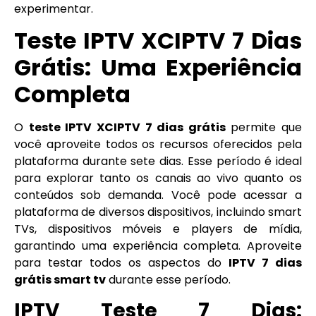
experimentar.
Teste IPTV XCIPTV 7 Dias
Grátis: Uma Experiência
Completa
O
teste IPTV XCIPTV 7 dias grátis
permite que
você aproveite todos os recursos oferecidos pela
plataforma durante sete dias. Esse período é ideal
para explorar tanto os canais ao vivo quanto os
conteúdos sob demanda. Você pode acessar a
plataforma de diversos dispositivos, incluindo smart
TVs, dispositivos móveis e players de mídia,
garantindo uma experiência completa. Aproveite
para testar todos os aspectos do
IPTV 7 dias
grátis smart tv
durante esse período.
IPTV Teste 7 Dias: