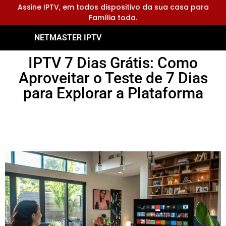
Assine IPTV, em todos dispositivo da sua casa para
Família toda.
NETMASTER IPTV
IPTV 7 Dias Grátis: Como
Aproveitar o Teste de 7 Dias
para Explorar a Plataforma