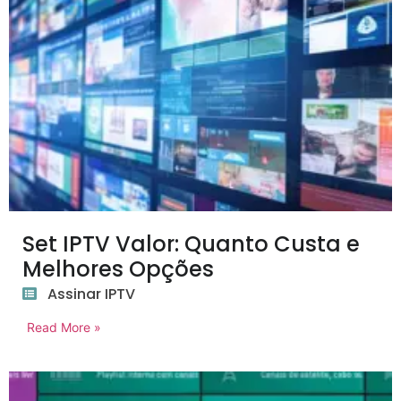
Set IPTV Valor: Quanto Custa e
Melhores Opções
Assinar IPTV
Read More »