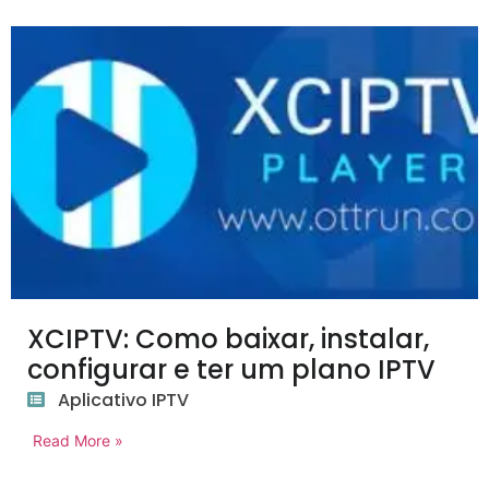
XCIPTV: Como baixar, instalar,
configurar e ter um plano IPTV
Aplicativo IPTV
Read More »