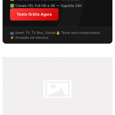
✅ Canais HD, Full HD e 4K — Suporte 24h
Teste Grátis Agora
📺 Smart TV, TV Box, Celular
🔒 Teste sem compromisso
⚡ Ativação em minutos