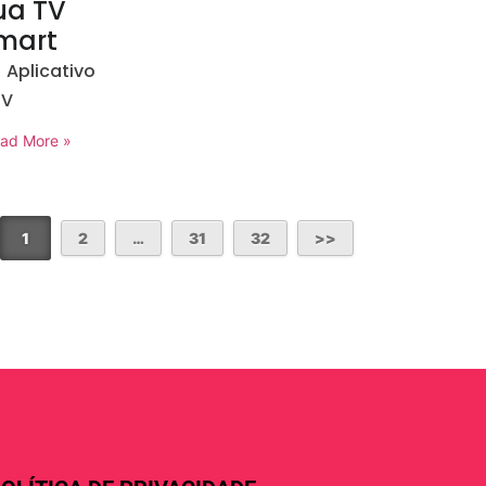
ua TV
mart
Aplicativo
TV
ad More »
1
2
…
31
32