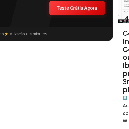
Teste Grátis Agora
C
so
⚡ Ativação em minutos
I
C
o
I
p
S
p
As
co
Wi