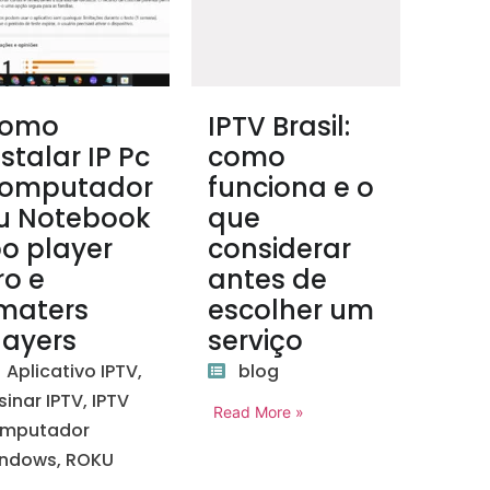
omo
IPTV Brasil:
nstalar IP Pc
como
omputador
funciona e o
u Notebook
que
bo player
considerar
ro e
antes de
maters
escolher um
layers
serviço
Aplicativo IPTV
,
blog
sinar IPTV
,
IPTV
Read More »
mputador
ndows
,
ROKU