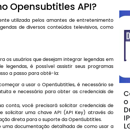
o Opensubtitles API?
te utilizada pelos amantes de entretenimento
 legendas de diversos conteúdos televisivos, como
ra os usuários que desejam integrar legendas em
legendas, é possível assistir seus programas
asso a passo para obtê-la:
começar a usar o OpenSubtitles, é necessário se
gratuita e necessária para obter as credenciais de
C
o
ua conta, você precisará solicitar credenciais de
D
e solicitar uma chave API (API Key) através do
I
tação direta para o suporte da OpenSubtitles.
L
ce uma documentação detalhada de como usar a