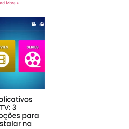
ad More »
plicativos
PTV: 3
pções para
nstalar na