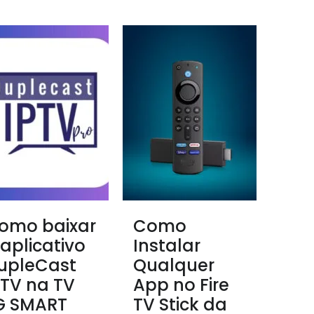
omo baixar
Como
 aplicativo
Instalar
upleCast
Qualquer
PTV na TV
App no Fire
G SMART
TV Stick da