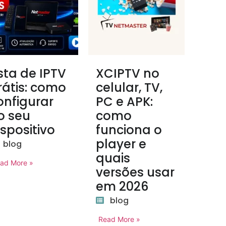
ista de IPTV
XCIPTV no
rátis: como
celular, TV,
onfigurar
PC e APK:
o seu
como
ispositivo
funciona o
player e
blog
quais
ad More »
versões usar
em 2026
blog
Read More »