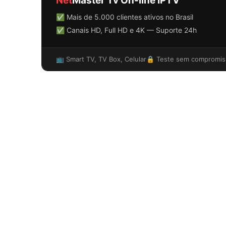
Net
Master Tv On-line IPTV
✅ Mais de 5.000 clientes ativos no Brasil
✅ Canais HD, Full HD e 4K — Suporte 24h
📺 Smart TV, TV Box, Celular
🔒 Teste sem compromis