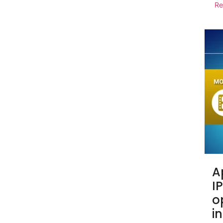
Re
A
I
o
i