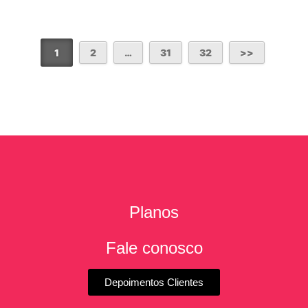
1
2
…
31
32
Planos
Fale conosco
Depoimentos Clientes