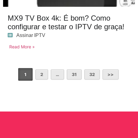
MX9 TV Box 4k: É bom? Como
configurar e testar o IPTV de graça!
Assinar IPTV
Read More »
1
2
…
31
32