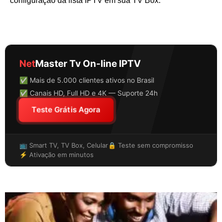
configuração da lista IPTV em sua TV Box.
Net
Master Tv On-line IPTV
✅ Mais de 5.000 clientes ativos no Brasil
✅ Canais HD, Full HD e 4K — Suporte 24h
Teste Grátis Agora
📺 Smart TV, TV Box, Celular
🔒 Teste sem compromisso
⚡ Ativação em minutos