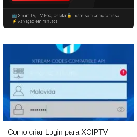
📺 Smart TV, TV Box, Celular
🔒 Teste sem compromisso
⚡ Ativação em minutos
Como criar Login para XCIPTV