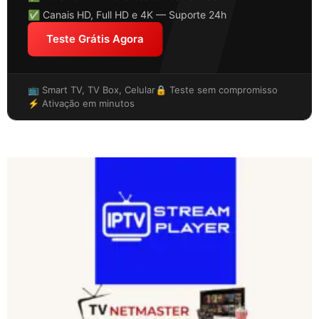
✅ Canais HD, Full HD e 4K — Suporte 24h
Teste Grátis Agora
📺 Smart TV, TV Box, Celular
🔒 Teste sem compromisso
⚡ Ativação em minutos