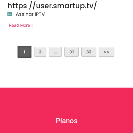
https //user.smartup.tv/
Assinar IPTV
Read More »
1
2
…
31
32
Planos