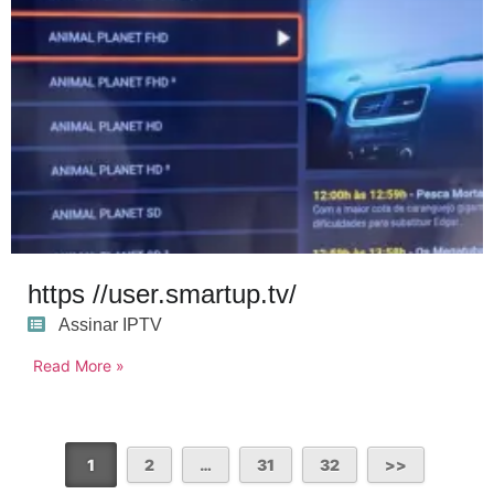
https //user.smartup.tv/
Assinar IPTV
Read More »
1
2
…
31
32