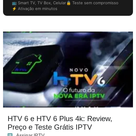
📺 Smart TV, TV Box, Celular
🔒 Teste sem compromisso
⚡ Ativação em minutos
HTV 6 e HTV 6 Plus 4k: Review,
Preço e Teste Grátis IPTV
Assinar IPTV