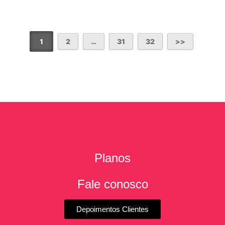
1
2
…
31
32
Planos
Fale conosco
Depoimentos Clientes