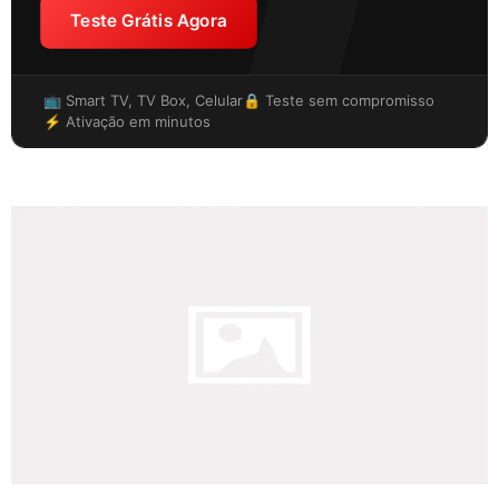
Teste Grátis Agora
📺 Smart TV, TV Box, Celular
🔒 Teste sem compromisso
⚡ Ativação em minutos