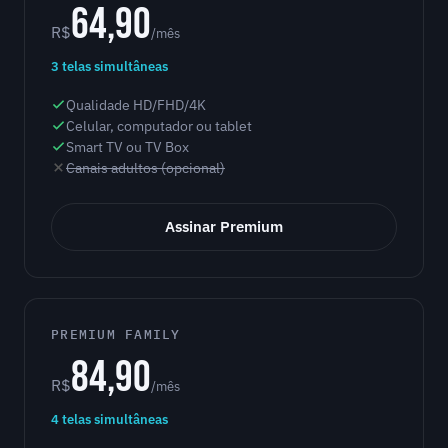
64,90
R$
/mês
3 telas simultâneas
Qualidade HD/FHD/4K
Celular, computador ou tablet
Smart TV ou TV Box
Canais adultos (opcional)
Assinar Premium
PREMIUM FAMILY
84,90
R$
/mês
4 telas simultâneas