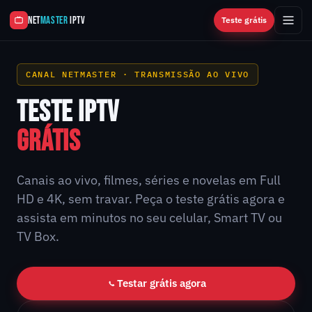
NET
MASTER
IPTV
Teste grátis
CANAL NETMASTER · TRANSMISSÃO AO VIVO
TESTE IPTV
GRÁTIS
Canais ao vivo, filmes, séries e novelas em Full
HD e 4K, sem travar. Peça o teste grátis agora e
assista em minutos no seu celular, Smart TV ou
TV Box.
Testar grátis agora