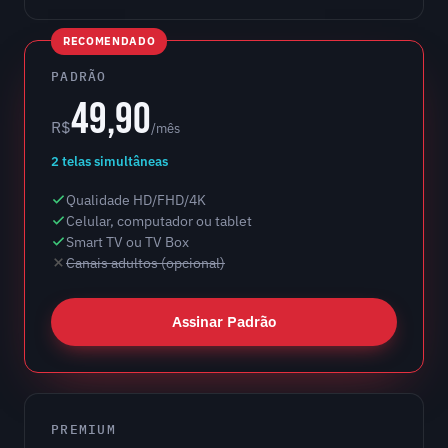
RECOMENDADO
PADRÃO
49,90
R$
/mês
2 telas simultâneas
Qualidade HD/FHD/4K
Celular, computador ou tablet
Smart TV ou TV Box
Canais adultos (opcional)
Assinar Padrão
PREMIUM