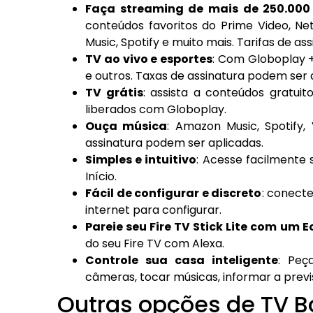
Faça streaming de mais de 250.000 f
conteúdos favoritos do Prime Video, Net
Music, Spotify e muito mais. Tarifas de a
TV ao vivo e esportes
: Com Globoplay + 
e outros. Taxas de assinatura podem ser 
TV grátis
: assista a conteúdos gratui
liberados com Globoplay.
Ouça música
: Amazon Music, Spotify,
assinatura podem ser aplicadas.
Simples e intuitivo
: Acesse facilmente 
Início.
Fácil de configurar e discreto
: conecte
internet para configurar.
Pareie seu Fire TV Stick Lite com um E
do seu Fire TV com Alexa.
Controle sua casa inteligente
: Peç
câmeras, tocar músicas, informar a prev
Outras opções de TV B