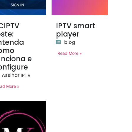
CIPTV
IPTV smart
este:
player
ntenda
blog
omo
Read More »
unciona e
onfigure
Assinar IPTV
ad More »