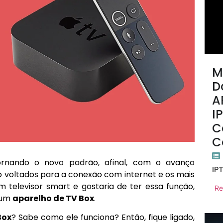
M
D
A
I
C
C
nando o novo padrão, afinal, com o avanço
IP
o voltados para a conexão com internet e os mais
m televisor smart e gostaria de ter essa função,
Re
e um
aparelho de TV Box
.
Box
? Sabe como ele funciona? Então, fique ligado,