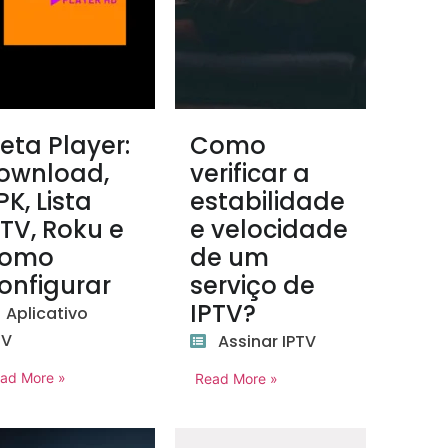
eta Player:
Como
ownload,
verificar a
PK, Lista
estabilidade
PTV, Roku e
e velocidade
omo
de um
onfigurar
serviço de
IPTV?
Aplicativo
TV
Assinar IPTV
ad More »
Read More »