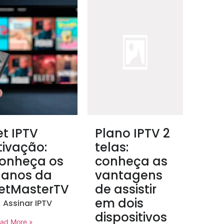
et IPTV
Plano IPTV 2
tivação:
telas:
onheça os
conheça as
lanos da
vantagens
etMasterTV
de assistir
em dois
Assinar IPTV
dispositivos
ad More »