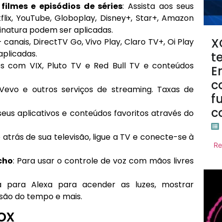
ilmes e episódios de séries
: Assista aos seus
flix, YouTube, Globoplay, Disney+, Star+, Amazon
ssinatura podem ser aplicadas.
X
canais, DirectTV Go, Vivo Play, Claro TV+, Oi Play
aplicadas.
t
tos com VIX, Pluto TV e Red Bull TV e conteúdos
E
c
 Vevo e outros serviços de streaming. Taxas de
f
c
seus aplicativos e conteúdos favoritos através do
 atrás de sua televisão, ligue a TV e conecte-se à
Re
cho
: Para usar o controle de voz com mãos livres
a para Alexa para acender as luzes, mostrar
isão do tempo e mais.
ox