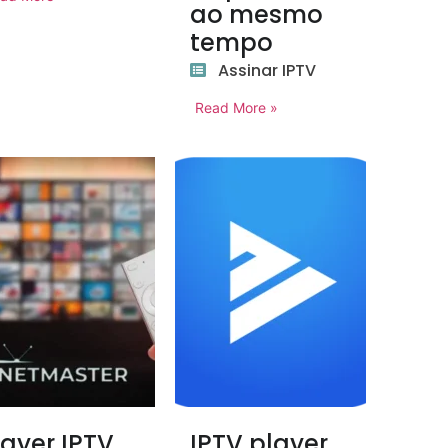
ao mesmo
tempo
Assinar IPTV
Read More »
layer IPTV
IPTV player