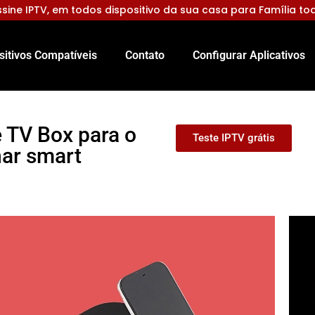
sine IPTV, em todos dispositivo da sua casa para Família to
sitivos Compatíveis
Contato
Configurar Aplicativos
 TV Box para o
Teste IPTV grátis
nar smart