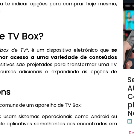
a te indicar opções para comprar hoje mesmo,
.
e TV Box?
box de TV
“, é um dispositivo eletrônico que
se
onar acesso a uma variedade de conteúdos
positivos são projetados para transformar uma TV
rsos adicionais e expandindo as opções de
S
A
ens
C
p
 comuns de um aparelho de TV Box:
N
 usam sistemas operacionais como Android ou
ale aplicativos semelhantes aos encontrados em
Re