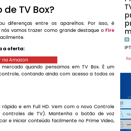
T
o de TV Box?
p
p
u diferenças entre os aparelhos. Por isso, é
m
ui, nós vamos trazer como grande destaque o
Fire
acilmente.
IP
a a oferta:
Re
 na Amazon
 do mercado quando pensamos em TV Box. É um
controle, contando ainda com acesso a todos os
g rápido e em Full HD. Vem com o novo Controle
 controles de TV). Mantenha o botão de voz
ar e iniciar conteúdo facilmente no Prime Video,