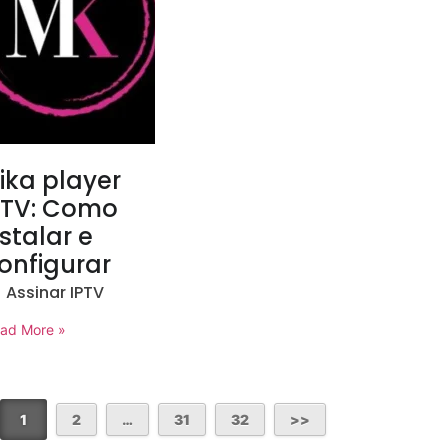
ika player
PTV: Como
nstalar e
onfigurar
Assinar IPTV
ad More »
1
2
…
31
32