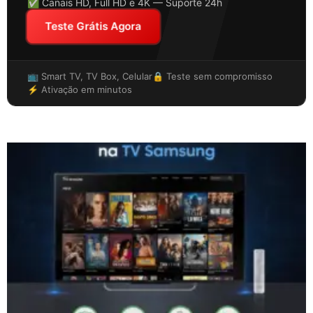
✅ Canais HD, Full HD e 4K — Suporte 24h
Teste Grátis Agora
📺 Smart TV, TV Box, Celular
🔒 Teste sem compromisso
⚡ Ativação em minutos