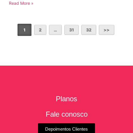
Read More »
1
2
…
31
32
Planos
Fale conosco
Depoimentos Clientes