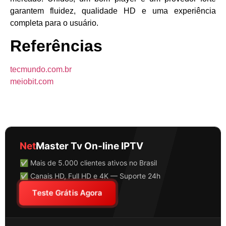
garantem fluidez, qualidade HD e uma experiência
completa para o usuário.
Referências
tecmundo.com.br
meiobit.com
Net
Master Tv On-line IPTV
✅ Mais de 5.000 clientes ativos no Brasil
✅ Canais HD, Full HD e 4K — Suporte 24h
Teste Grátis Agora