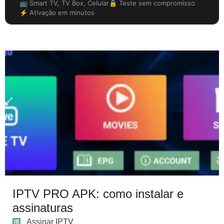
📺 Smart TV, TV Box, Celular
🔒 Teste sem compromisso
⚡ Ativação em minutos
IPTV PRO APK: como instalar e
assinaturas
Assinar IPTV