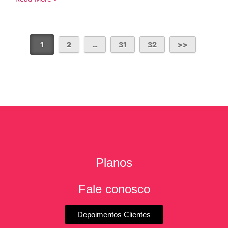
1
2
…
31
32
Planos
Fale conosco
Depoimentos Clientes