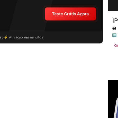
Teste Grátis Agora
I
e
so
⚡ Ativação em minutos
Re