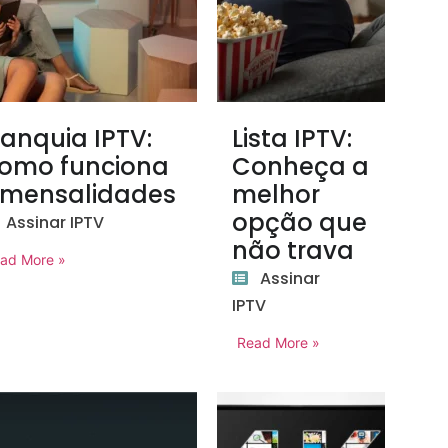
ranquia IPTV:
Lista IPTV:
omo funciona
Conheça a
 mensalidades
melhor
opção que
Assinar IPTV
não trava
ad More »
Assinar
IPTV
Read More »