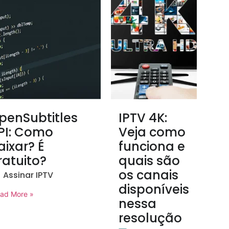
penSubtitles
IPTV 4K:
PI: Como
Veja como
aixar? É
funciona e
ratuito?
quais são
os canais
Assinar IPTV
disponíveis
ad More »
nessa
resolução