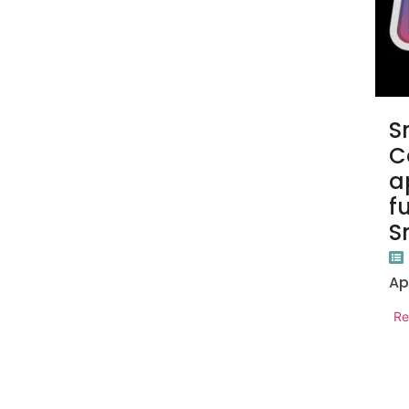
S
C
a
f
S
Ap
Re