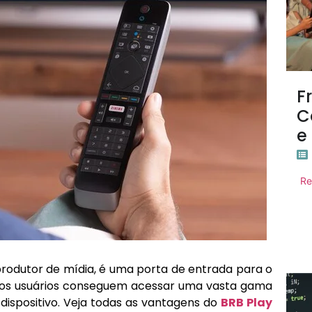
F
C
e
Re
rodutor de mídia, é uma porta de entrada para o
vo, os usuários conseguem acessar uma vasta gama
dispositivo. Veja todas as vantagens do
BRB Play