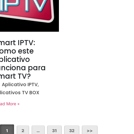
mart IPTV:
omo este
plicativo
unciona para
mart TV?
Aplicativo IPTV
,
licativos TV BOX
ad More »
1
2
…
31
32