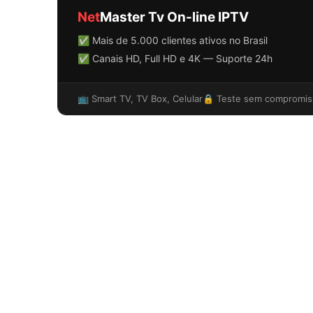
Net
Master Tv On-line IPTV
✅ Mais de 5.000 clientes ativos no Brasil
✅ Canais HD, Full HD e 4K — Suporte 24h
📺 Smart TV, TV Box, Celular
🔒 Teste sem compromis