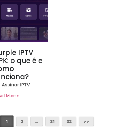
urple IPTV
PK: o que é e
omo
unciona?
Assinar IPTV
ad More »
1
2
…
31
32