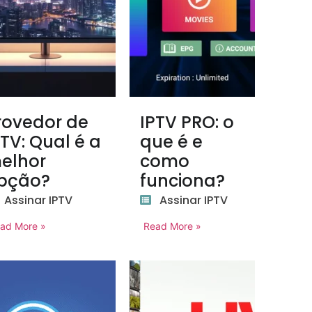
rovedor de
IPTV PRO: o
PTV: Qual é a
que é e
elhor
como
pção?
funciona?
Assinar IPTV
Assinar IPTV
ad More »
Read More »