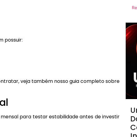
Re
m possuir:
contratar, veja também nosso guia completo sobre
al
U
mensal para testar estabilidade antes de investir
D
C
I