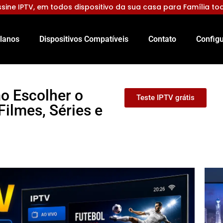
sine IPTV, em todos dispositivo da sua casa para Família to
lanos
Dispositivos Compatíveis
Contato
Configu
o Escolher o
Teste IPTV grátis
Filmes, Séries e