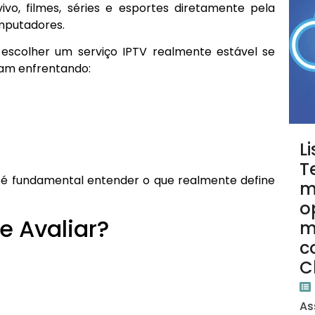
ivo, filmes, séries e esportes diretamente pela
omputadores.
escolher um serviço IPTV realmente estável se
abam enfrentando:
L
T
o, é fundamental entender o que realmente define
m
o
e Avaliar?
m
c
C
As