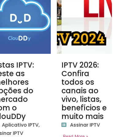
istas IPTV:
IPTV 2026:
este as
Confira
elhores
todos os
pções do
canais ao
ercado
vivo, listas,
om o
benefícios e
louDDy
muito mais
Aplicativo IPTV
,
Assinar IPTV
sinar IPTV
Read More »