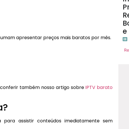
P
R
Bo
e
ostumam apresentar preços mais baratos por mês.
Re
 conferir também nosso artigo sobre
IPTV barato
a?
a para assistir conteúdos imediatamente sem