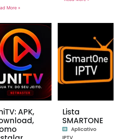
ad More »
niTV: APK,
Lista
ownload,
SMARTONE
omo
Aplicativo
nstalar,
IPTV