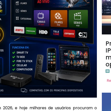
P
I
m
o
Re
2026, e hoje milhares de usuários procuram o