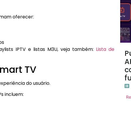
tumam oferecer:
os
lists IPTV e listas M3U, veja também:
Lista de
P
A
Smart TV
c
f
xperiência do usuário.
Vs incluem:
Re