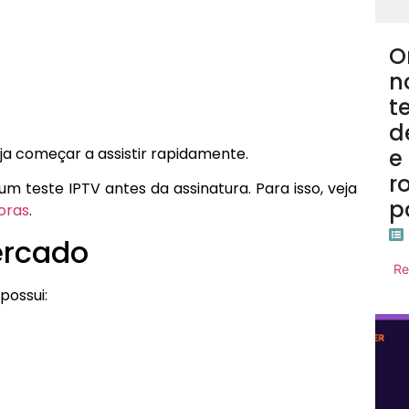
O
n
t
d
ja começar a assistir rapidamente.
e
r
um teste IPTV antes da assinatura. Para isso, veja
p
oras
.
ercado
Re
possui: