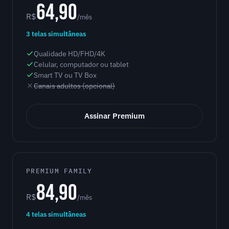
64,90
R$
/mês
3 telas simultâneas
Qualidade HD/FHD/4K
Celular, computador ou tablet
Smart TV ou TV Box
Canais adultos (opcional)
Assinar Premium
PREMIUM FAMILY
84,90
R$
/mês
4 telas simultâneas