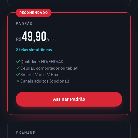
RECOMENDADO
PADRÃO
49,90
R$
/mês
2 telas simultâneas
Qualidade HD/FHD/4K
Celular, computador ou tablet
Smart TV ou TV Box
Canais adultos (opcional)
Assinar Padrão
PREMIUM