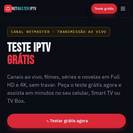
NET
MASTER
IPTV
Teste grátis
CANAL NETMASTER · TRANSMISSÃO AO VIVO
TESTE IPTV
GRÁTIS
Canais ao vivo, filmes, séries e novelas em Full
HD e 4K, sem travar. Peça o teste grátis agora e
assista em minutos no seu celular, Smart TV ou
TV Box.
Testar grátis agora