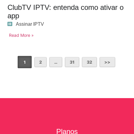
ClubTV IPTV: entenda como ativar o
app
Assinar IPTV
Read More »
1
2
…
31
32
Planos