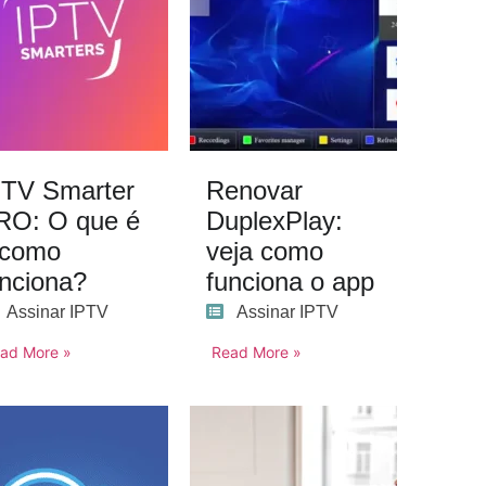
PTV Smarter
Renovar
RO: O que é
DuplexPlay:
 como
veja como
unciona?
funciona o app
Assinar IPTV
Assinar IPTV
ad More »
Read More »