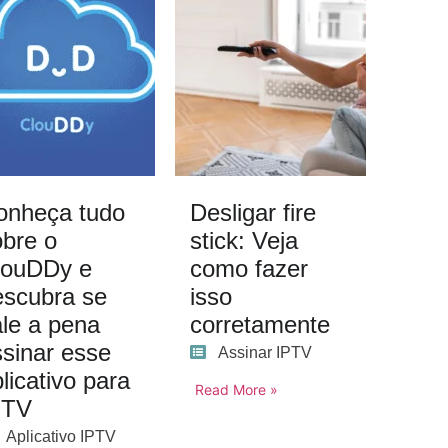
onheça tudo
Desligar fire
obre o
stick: Veja
louDDy e
como fazer
escubra se
isso
ale a pena
corretamente
ssinar esse
Assinar IPTV
licativo para
Read More »
PTV
Aplicativo IPTV