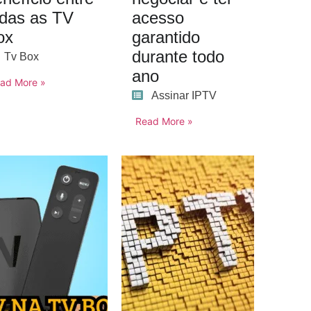
odas as TV
acesso
ox
garantido
durante todo
Tv Box
ano
ad More »
Assinar IPTV
Read More »