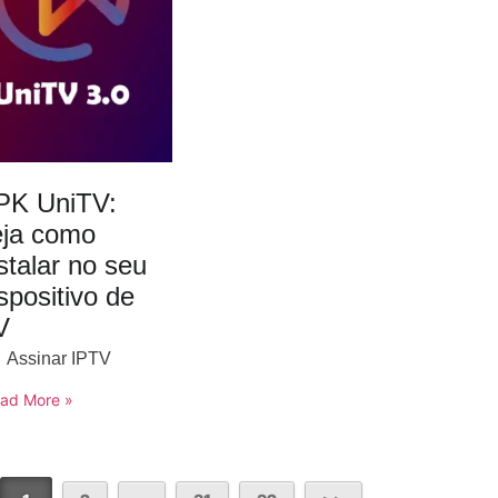
PK UniTV:
eja como
stalar no seu
spositivo de
V
Assinar IPTV
ad More »