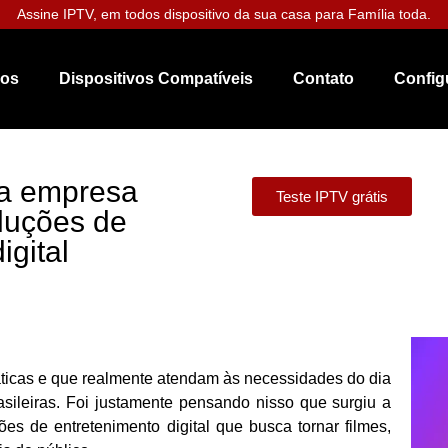
Assine IPTV, em todos dispositivo da sua casa para Família toda.
nos
Dispositivos Compatíveis
Contato
Config
 a empresa
Teste IPTV grátis
luções de
igital
áticas e que realmente atendam às necessidades do dia
asileiras. Foi justamente pensando nisso que surgiu a
s de entretenimento digital que busca tornar filmes,