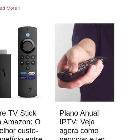
ad More »
re TV Stick
Plano Anual
a Amazon: O
IPTV: Veja
elhor custo-
agora como
nefício entre
negociar e ter