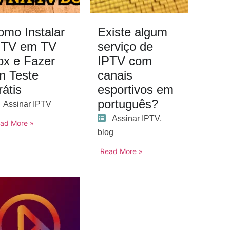
omo Instalar
Existe algum
PTV em TV
serviço de
ox e Fazer
IPTV com
m Teste
canais
átis
esportivos em
português?
Assinar IPTV
Assinar IPTV
,
ad More »
blog
Read More »