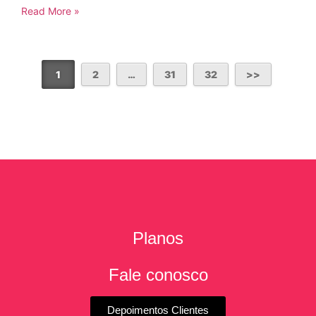
Read More »
1
2
…
31
32
Planos
Fale conosco
Depoimentos Clientes