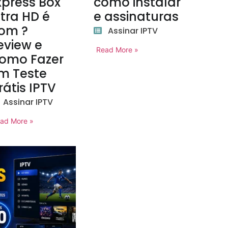
xpress Box
como instalar
ltra HD é
e assinaturas
om ?
Assinar IPTV
eview e
Read More »
omo Fazer
m Teste
rátis IPTV
Assinar IPTV
ad More »