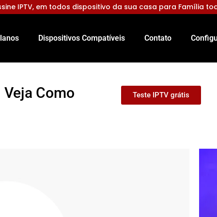
sine IPTV, em todos dispositivo da sua casa para Família to
lanos
Dispositivos Compatíveis
Contato
Configu
s: Veja Como
Teste IPTV grátis