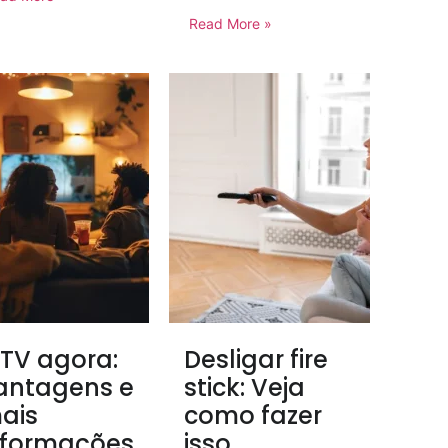
Read More »
PTV agora:
Desligar fire
antagens e
stick: Veja
ais
como fazer
nformações
isso