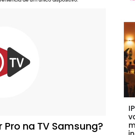
I
v
r Pro na TV Samsung?
m
i