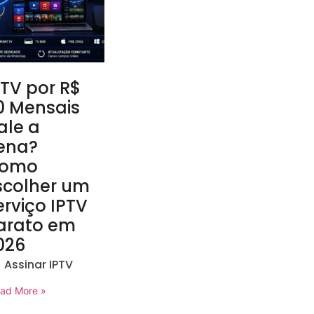
PTV por R$
0 Mensais
ale a
ena?
omo
scolher um
erviço IPTV
arato em
026
Assinar IPTV
ad More »