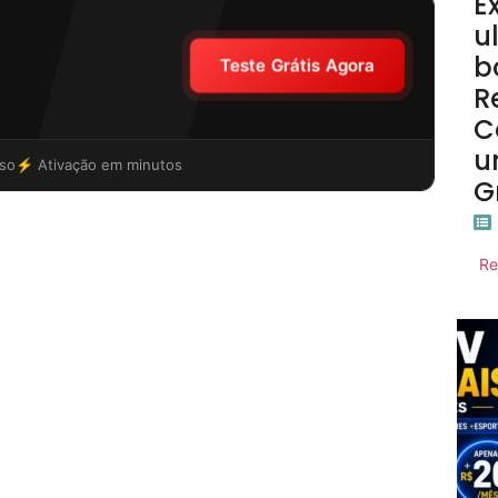
E
u
b
Teste Grátis Agora
R
C
u
so
⚡ Ativação em minutos
G
Re