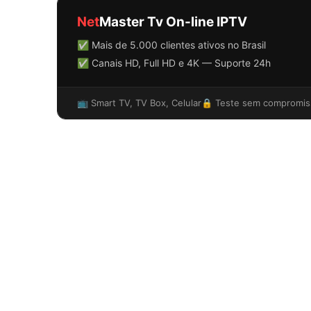
Net
Master Tv On-line IPTV
✅ Mais de 5.000 clientes ativos no Brasil
✅ Canais HD, Full HD e 4K — Suporte 24h
📺 Smart TV, TV Box, Celular
🔒 Teste sem compromis