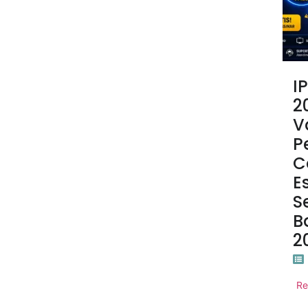
I
2
V
P
C
E
S
B
2
Re