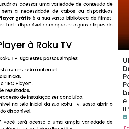
usuários acessar uma variedade de conteúdo de
 sem a necessidade de cabos ou dispositivos
Player grátis
é a sua vasta biblioteca de filmes,
, tudo disponível com apenas alguns cliques do
Player à Roku TV
Roku TV, siga estes passos simples:
U
D
está conectada à internet.
P
a inicial.
o “IBO Player”.
P
de resultados.
b
processo de instalação ser concluído.
e
ível na tela inicial da sua Roku TV. Basta abrir o
I
do disponível.
V, você terá acesso a uma ampla variedade de
Re
niência de um único dispositivo.