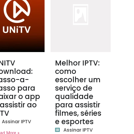
NITV
Melhor IPTV:
ownload:
como
asso-a-
escolher um
asso para
serviço de
aixar o app
qualidade
 assistir ao
para assistir
PTV
filmes, séries
e esportes
Assinar IPTV
Assinar IPTV
ad More »