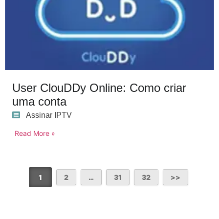
User ClouDDy Online: Como criar
uma conta
Assinar IPTV
Read More »
1
2
…
31
32