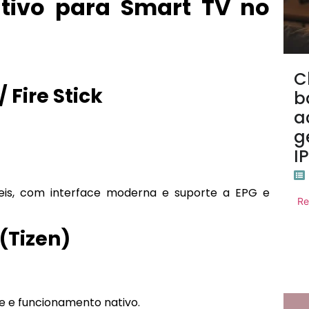
ativo para Smart TV no
C
 Fire Stick
b
a
g
I
eis, com interface moderna e suporte a EPG e
Re
(Tizen)
e e funcionamento nativo.