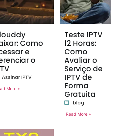
louddy
Teste IPTV
aixar: Como
12 Horas:
cessar e
Como
erenciar o
Avaliar o
PTV
Serviço de
IPTV de
Assinar IPTV
Forma
ad More »
Gratuita
blog
Read More »