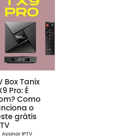
V Box Tanix
X9 Pro: É
om? Como
unciona o
este grátis
PTV
Assinar IPTV