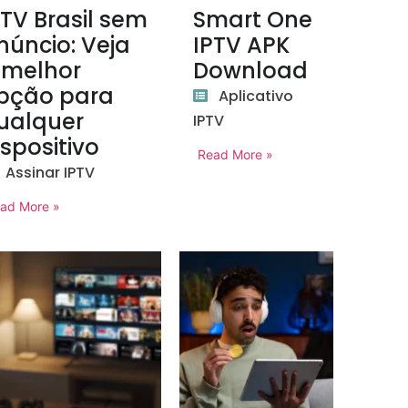
PTV Brasil sem
Smart One
núncio: Veja
IPTV APK
 melhor
Download
pção para
Aplicativo
ualquer
IPTV
ispositivo
Read More »
Assinar IPTV
ad More »