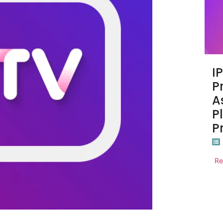
I
P
A
P
P
Re