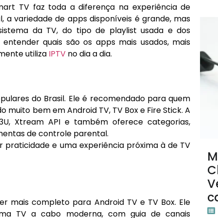
art TV faz toda a diferença na experiência de
asil, a variedade de apps disponíveis é grande, mas
stema da TV, do tipo de playlist usada e dos
i entender quais são os apps mais usados, mais
ente utiliza
IPTV
no dia a dia.
pulares do Brasil. Ele é recomendado para quem
do muito bem em Android TV, TV Box e Fire Stick. A
 M3U, Xtream API e também oferece categorias,
mentas de controle parental.
 praticidade e uma experiência próxima à de TV
M
C
V
c
er mais completo para Android TV e TV Box. Ele
uma TV a cabo moderna, com guia de canais