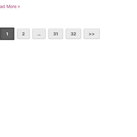
ad More »
1
2
…
31
32