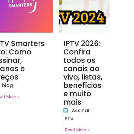
PTV Smarters
IPTV 2026:
ro: Como
Confira
ssinar,
todos os
lanos e
canais ao
reços
vivo, listas,
benefícios
blog
e muito
ad More »
mais
Assinar
IPTV
Read More »