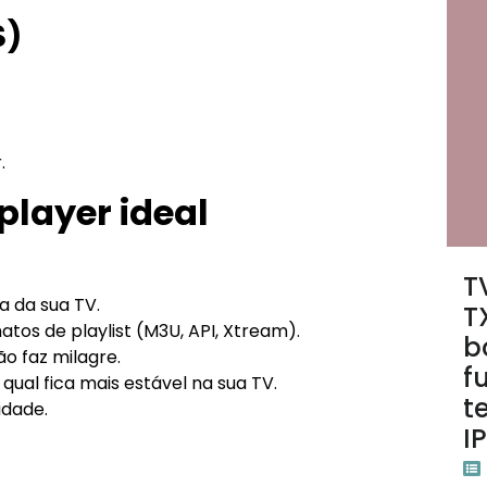
S)
.
player ideal
T
a da sua TV.
T
tos de playlist (M3U, API, Xtream).
b
o faz milagre.
f
 qual fica mais estável na sua TV.
t
idade.
I