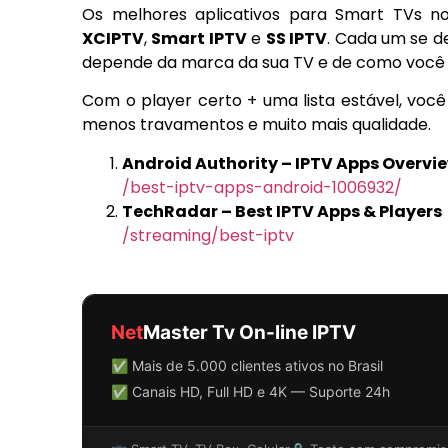
Os melhores aplicativos para Smart TVs no
XCIPTV
,
Smart IPTV
e
SS IPTV
. Cada um se d
depende da marca da sua TV e de como você pr
Com o player certo + uma lista estável, voc
menos travamentos e muito mais qualidade.
Android Authority – IPTV Apps Overvi
/best-iptv-apps-android-1006932/
TechRadar – Best IPTV Apps & Players
/streaming/best-iptv
Net
Master Tv On-line IPTV
✅ Mais de 5.000 clientes ativos no Brasil
✅ Canais HD, Full HD e 4K — Suporte 24h