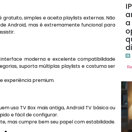
I
a
 gratuito, simples e aceita playlists externas. Não
a
de Android, mas é extremamente funcional para
o
sistir.
q
d
 interface moderna e excelente compatibilidade
gorias, suporta múltiplas playlists e costuma ser
Re
 e experiência premium.
em usa TV Box mais antiga, Android TV básica ou
ido e fácil de configurar.
te, mas cumpre bem seu papel com estabilidade.