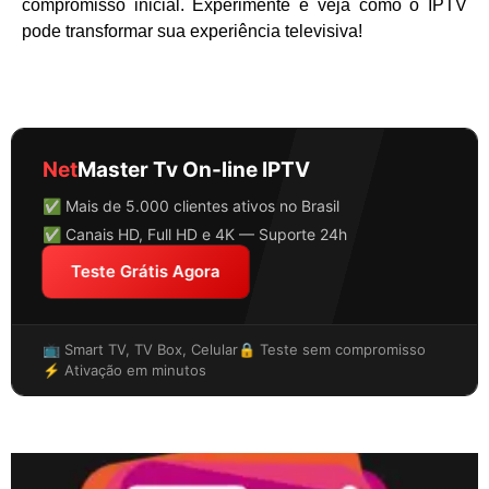
compromisso inicial. Experimente e veja como o IPTV
pode transformar sua experiência televisiva!
Net
Master Tv On-line IPTV
✅ Mais de 5.000 clientes ativos no Brasil
✅ Canais HD, Full HD e 4K — Suporte 24h
Teste Grátis Agora
📺 Smart TV, TV Box, Celular
🔒 Teste sem compromisso
⚡ Ativação em minutos