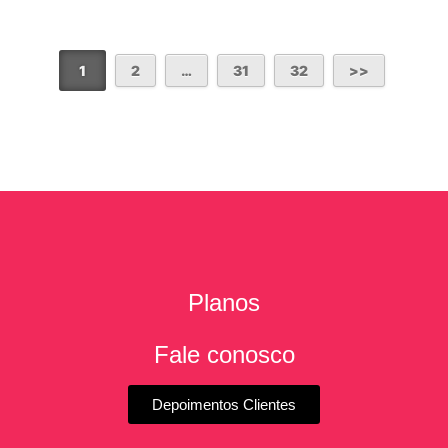
1
2
…
31
32
Planos
Fale conosco
Depoimentos Clientes