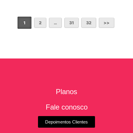
1
2
…
31
32
Planos
Fale conosco
Depoimentos Clientes