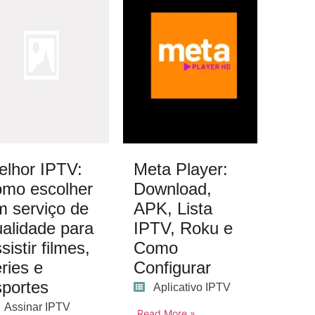
elhor IPTV:
Meta Player:
omo escolher
Download,
m serviço de
APK, Lista
ualidade para
IPTV, Roku e
sistir filmes,
Como
ries e
Configurar
sportes
Aplicativo IPTV
Assinar IPTV
Read More »