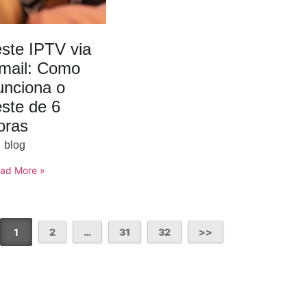
este IPTV via
mail: Como
unciona o
este de 6
oras
blog
ad More »
1
2
…
31
32