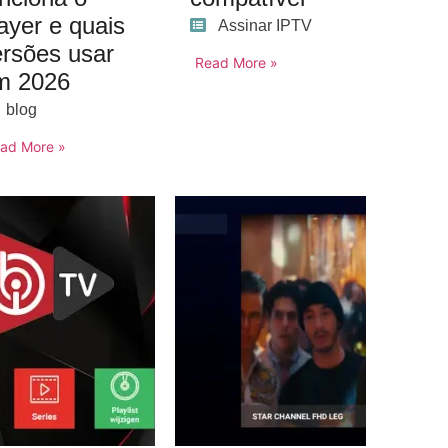
ayer e quais
Assinar IPTV
ersões usar
Read More »
m 2026
blog
ad More »