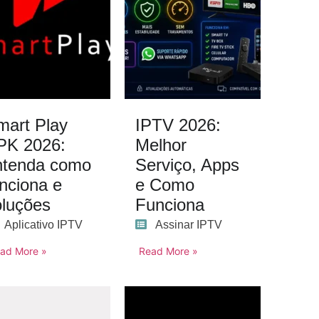
mart Play
IPTV 2026:
PK 2026:
Melhor
ntenda como
Serviço, Apps
unciona e
e Como
oluções
Funciona
Aplicativo IPTV
Assinar IPTV
ad More »
Read More »