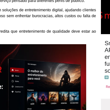
viço pensado para diferentes perfis de público.
soluções de entretenimento digital, ajudando clientes
 sem enfrentar burocracias, altos custos ou falta de
redita que entretenimento de qualidade deve estar ao
S
A
e
f
s
Re