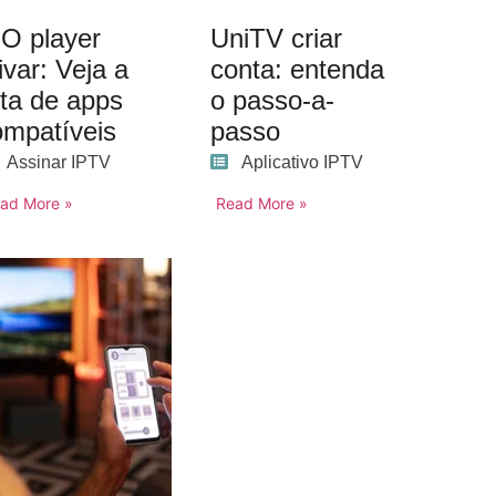
BO player
UniTV criar
ivar: Veja a
conta: entenda
sta de apps
o passo-a-
ompatíveis
passo
Assinar IPTV
Aplicativo IPTV
ad More »
Read More »