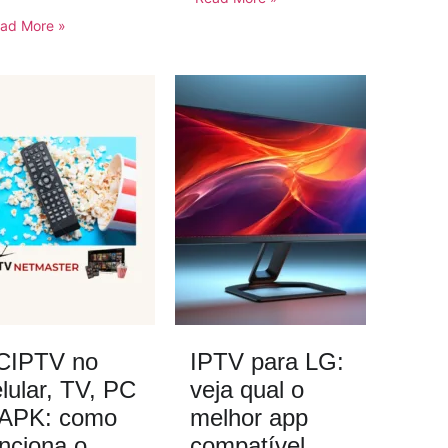
ad More »
CIPTV no
IPTV para LG:
lular, TV, PC
veja qual o
 APK: como
melhor app
unciona o
compatível