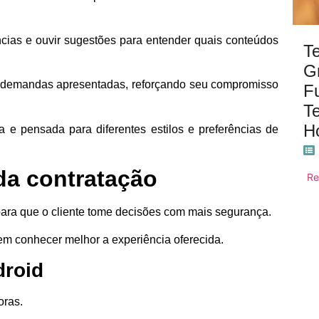
ias e ouvir sugestões para entender quais conteúdos
T
G
s demandas apresentadas, reforçando seu compromisso
F
T
H
 e pensada para diferentes estilos e preferências de
da contratação
Re
para que o cliente tome decisões com mais segurança.
tem conhecer melhor a experiência oferecida.
droid
oras.