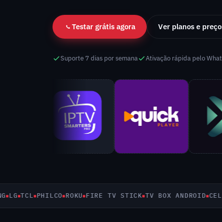
Testar grátis agora
Ver planos e preço
Suporte 7 dias por semana
Ativação rápida pelo Wha
G
TCL
PHILCO
ROKU
FIRE TV STICK
TV BOX ANDROID
CELULA