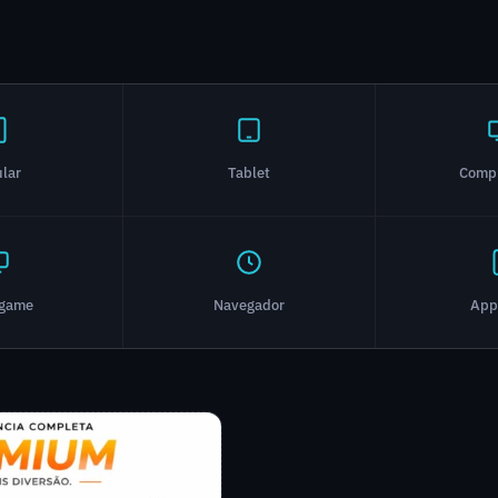
ular
Tablet
Comp
ogame
Navegador
App