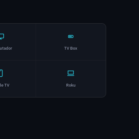
utador
TV Box
le TV
Roku