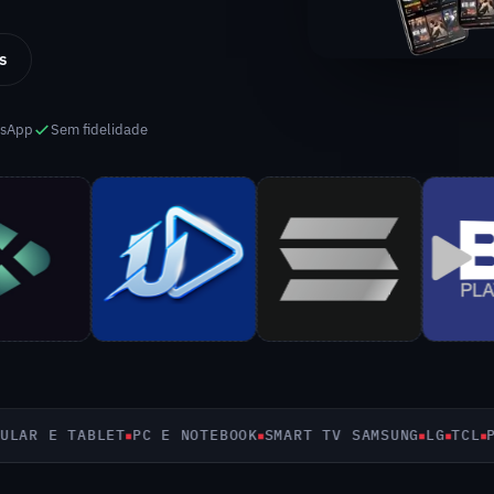
s
tsApp
Sem fidelidade
R E TABLET
PC E NOTEBOOK
SMART TV SAMSUNG
LG
TCL
PHIL