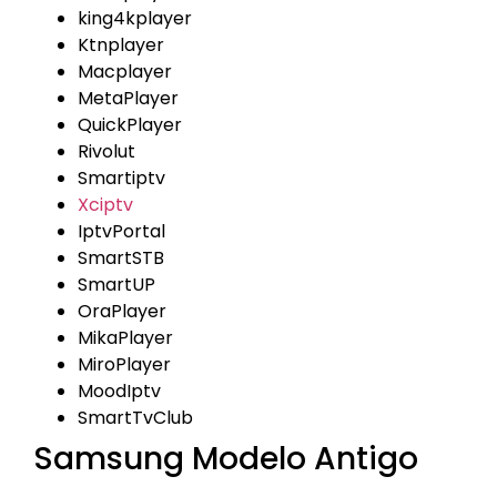
king4kplayer
Ktnplayer
Macplayer
MetaPlayer
QuickPlayer
Rivolut
Smartiptv
Xciptv
IptvPortal
SmartSTB
SmartUP
OraPlayer
MikaPlayer
MiroPlayer
MoodIptv
SmartTvClub
Samsung Modelo Antigo