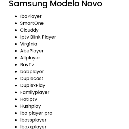
Samsung Modelo Novo
IboPlayer
SmartOne
Clouddy
Iptv Blink Player
Virgínia
AbePlayer
Allplayer
BayTv
bobplayer
Duplecast
DuplexPlay
Familyplayer
HotIptv
Hushplay
Ibo player pro
Ibossplayer
Iboxxplayer