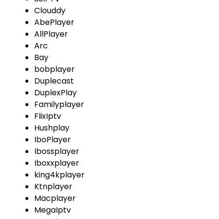
Clouddy
AbePlayer
AllPlayer
Arc
Bay
bobplayer
Duplecast
DuplexPlay
Familyplayer
FlixIptv
Hushplay
IboPlayer
Ibossplayer
Iboxxplayer
king4kplayer
Ktnplayer
Macplayer
MegaIptv