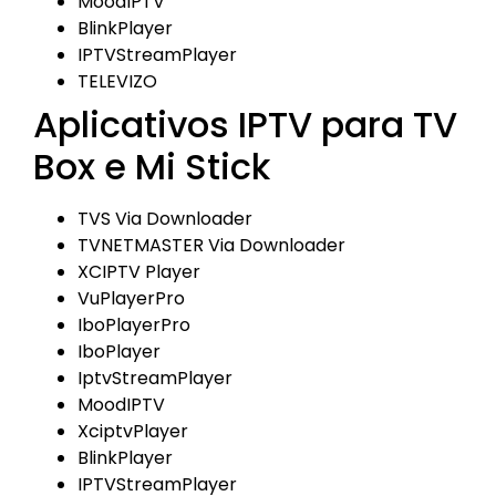
MoodIPTV
BlinkPlayer
IPTVStreamPlayer
TELEVIZO
Aplicativos IPTV para TV
Box e Mi Stick
TVS Via Downloader
TVNETMASTER Via Downloader
XCIPTV Player
VuPlayerPro
IboPlayerPro
IboPlayer
IptvStreamPlayer
MoodIPTV
XciptvPlayer
BlinkPlayer
IPTVStreamPlayer