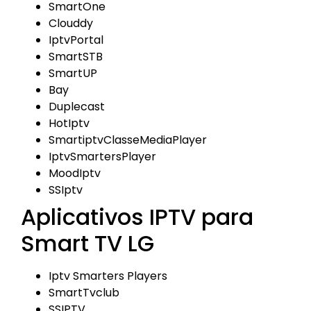
SmartOne
Clouddy
IptvPortal
SmartSTB
SmartUP
Bay
Duplecast
HotIptv
SmartiptvClasseMediaPlayer
IptvSmartersPlayer
MoodIptv
SSIptv
Aplicativos IPTV para
Smart TV LG
Iptv Smarters Players
SmartTvclub
SSIPTV