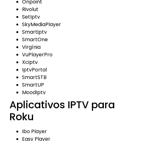
Onpoint
Rivolut
SetIptv
SkyMediaPlayer
Smartiptv
SmartOne
Virgínia
VuPlayerPro
Xciptv
IptvPortal
SmartSTB
SmartUP
MoodIptv
Aplicativos IPTV para
Roku
Ibo Player
Easy Player