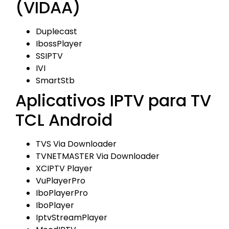
(VIDAA)
Duplecast
IbossPlayer
SSIPTV
IVI
SmartStb
Aplicativos IPTV para TV
TCL Android
TVS Via Downloader
TVNETMASTER Via Downloader
XCIPTV Player
VuPlayerPro
IboPlayerPro
IboPlayer
IptvStreamPlayer