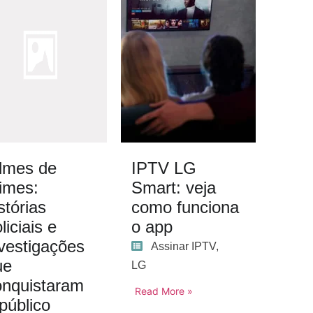
ilmes de
IPTV LG
rimes:
Smart: veja
stórias
como funciona
liciais e
o app
nvestigações
Assinar IPTV
,
ue
LG
onquistaram
Read More »
público