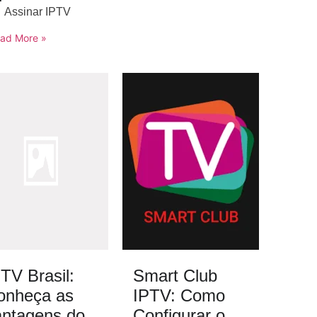
Assinar IPTV
ad More »
TV Brasil:
Smart Club
onheça as
IPTV: Como
antagens do
Configurar o