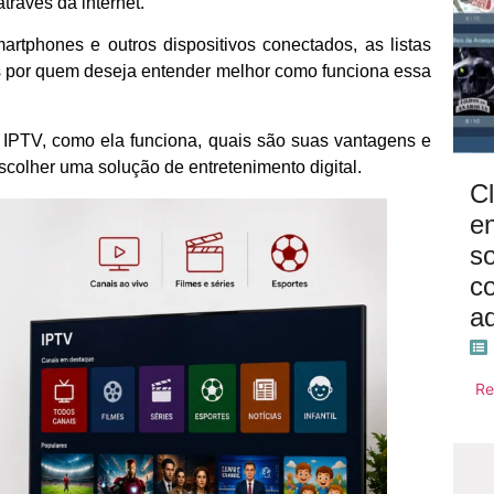
através da internet.
tphones e outros dispositivos conectados, as listas
 por quem deseja entender melhor como funciona essa
a IPTV, como ela funciona, quais são suas vantagens e
colher uma solução de entretenimento digital.
Cl
e
s
c
ad
Re