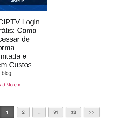
CIPTV Login
rátis: Como
cessar de
orma
imitada e
em Custos
blog
ad More »
1
2
…
31
32