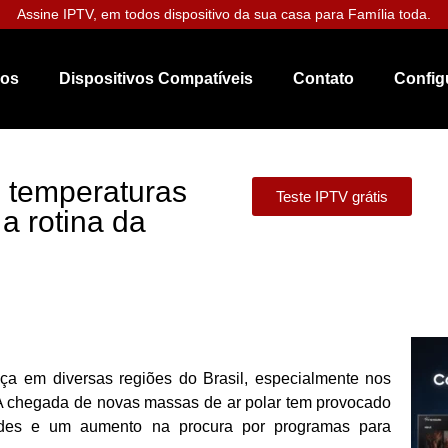
Assine IPTV, em todos dispositivo da sua casa para Família toda.
nos
Dispositivos Compatíveis
Contato
Config
z temperaturas
Teste IPTV grátis
 rotina da
ça em diversas regiões do Brasil, especialmente nos
 A chegada de novas massas de ar polar tem provocado
des e um aumento na procura por programas para