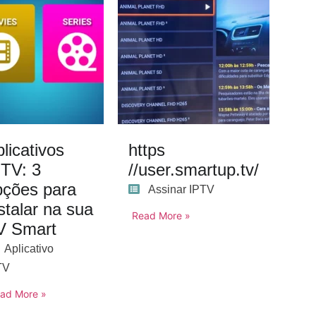
licativos
https
PTV: 3
//user.smartup.tv/
pções para
Assinar IPTV
stalar na sua
Read More »
V Smart
Aplicativo
TV
ad More »