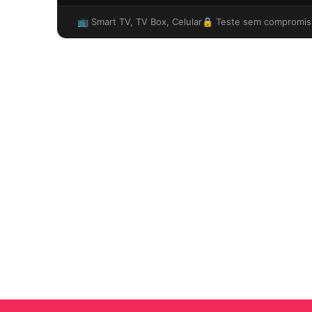
📺 Smart TV, TV Box, Celular
🔒 Teste sem compromis