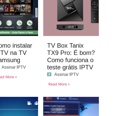
omo instalar
TV Box Tanix
PTV na TV
TX9 Pro: É bom?
amsung
Como funciona o
teste grátis IPTV
Assinar IPTV
Assinar IPTV
ad More »
Read More »