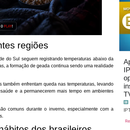
ntes regiões
de do Sul seguem registrando temperaturas abaixo da
Ap
as, a formação de geada continua sendo uma realidade
I
o
s também enfrentam queda nas temperaturas, levando
in
a saúde e a permanecerem mais tempo em ambientes
T
 são comuns durante o inverno, especialmente com a
IP
s.
Re
ábitos dos brasileiros