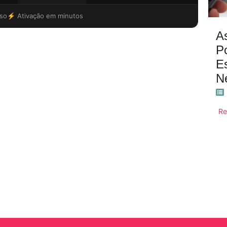
so
⚡ Ativação em minutos
A
P
E
N
Re