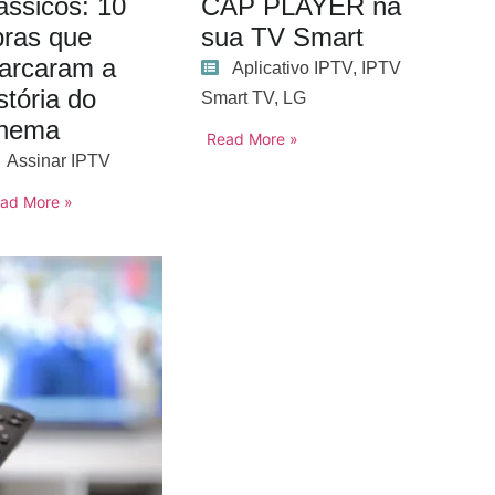
ássicos: 10
CAP PLAYER na
bras que
sua TV Smart
arcaram a
Aplicativo IPTV
,
IPTV
stória do
Smart TV
,
LG
inema
Read More »
Assinar IPTV
ad More »