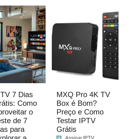
PTV 7 Dias
MXQ Pro 4K TV
rátis: Como
Box é Bom?
roveitar o
Preço e Como
este de 7
Testar IPTV
ias para
Grátis
plorar a
Assinar IPTV