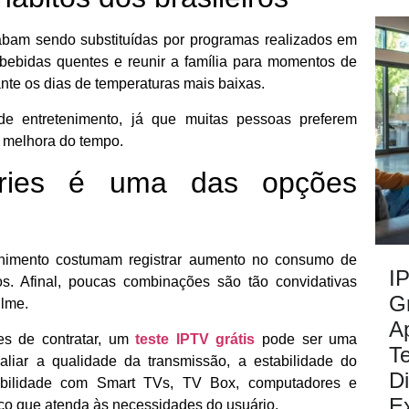
acabam sendo substituídas por programas realizados em
ar bebidas quentes e reunir a família para momentos de
te os dias de temperaturas mais baixas.
de entretenimento, já que muitas pessoas preferem
a melhora do tempo.
éries é uma das opções
tenimento costumam registrar aumento no consumo de
I
vos. Afinal, poucas combinações são tão convidativas
G
ilme.
Ap
es de contratar, um
teste IPTV grátis
pode ser uma
T
valiar a qualidade da transmissão, a estabilidade do
D
tibilidade com Smart TVs, TV Box, computadores e
Ex
iço que atenda às necessidades do usuário.