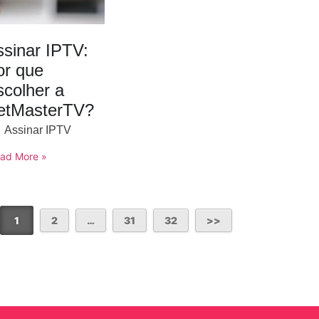
ssinar IPTV:
or que
scolher a
etMasterTV?
Assinar IPTV
ad More »
1
2
…
31
32