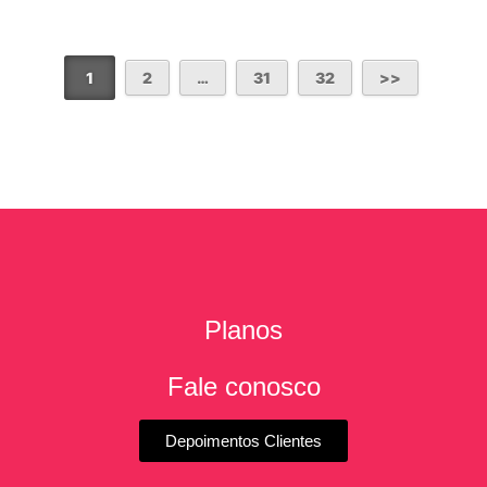
1
2
…
31
32
Planos
Fale conosco
Depoimentos Clientes