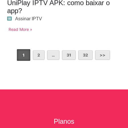
UniPlay IPTV APK: como baixar o
app?
Assinar IPTV
Read More »
1
2
…
31
32
Planos