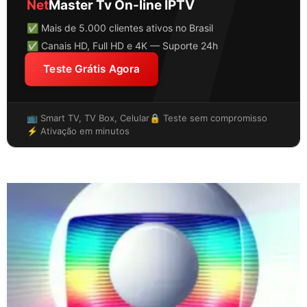
Net
Master Tv On-line IPTV
✅ Mais de 5.000 clientes ativos no Brasil
✅ Canais HD, Full HD e 4K — Suporte 24h
Teste Grátis Agora
📺 Smart TV, TV Box, Celular
🔒 Teste sem compromisso
⚡ Ativação em minutos