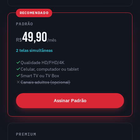
RECOMENDADO
PADRÃO
49,90
R$
/mês
2 telas simultâneas
Qualidade HD/FHD/4K
Celular, computador ou tablet
Smart TV ou TV Box
Canais adultos (opcional)
Assinar Padrão
PREMIUM