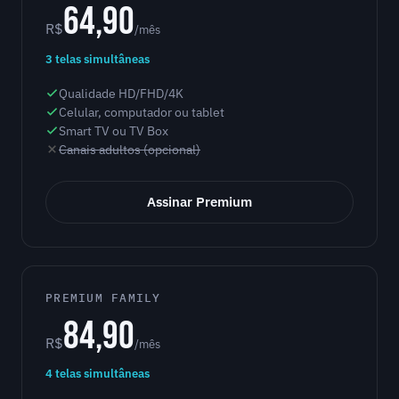
64,90
R$
/mês
3 telas simultâneas
Qualidade HD/FHD/4K
Celular, computador ou tablet
Smart TV ou TV Box
Canais adultos (opcional)
Assinar Premium
PREMIUM FAMILY
84,90
R$
/mês
4 telas simultâneas