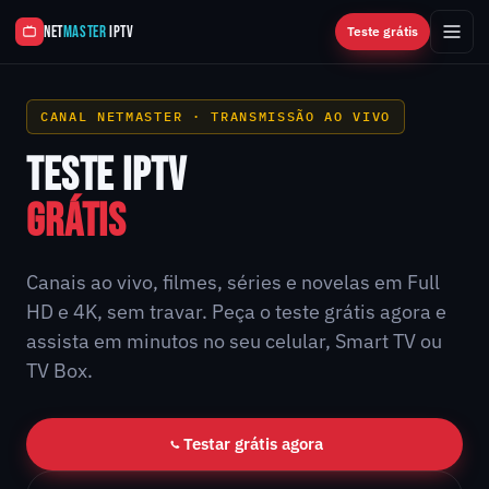
NET
MASTER
IPTV
Teste grátis
CANAL NETMASTER · TRANSMISSÃO AO VIVO
TESTE IPTV
GRÁTIS
Canais ao vivo, filmes, séries e novelas em Full
HD e 4K, sem travar. Peça o teste grátis agora e
assista em minutos no seu celular, Smart TV ou
TV Box.
Testar grátis agora