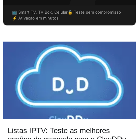
📺 Smart TV, TV Box, Celular
🔒 Teste sem compromisso
⚡ Ativação em minutos
Listas IPTV: Teste as melhores