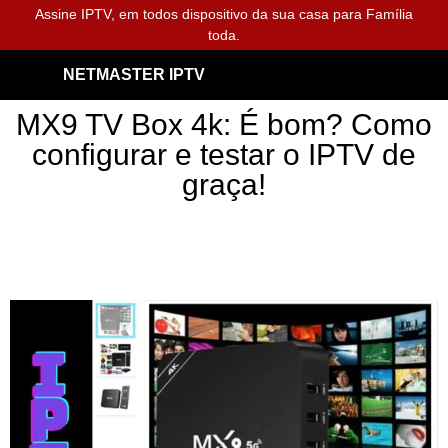
Assine IPTV, em todos dispositivo da sua casa para Família
toda.
NETMASTER IPTV
MX9 TV Box 4k: É bom? Como
configurar e testar o IPTV de
graça!