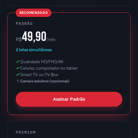
RECOMENDADO
PADRÃO
49,90
R$
/mês
2 telas simultâneas
Qualidade HD/FHD/4K
Celular, computador ou tablet
Smart TV ou TV Box
Canais adultos (opcional)
Assinar Padrão
PREMIUM