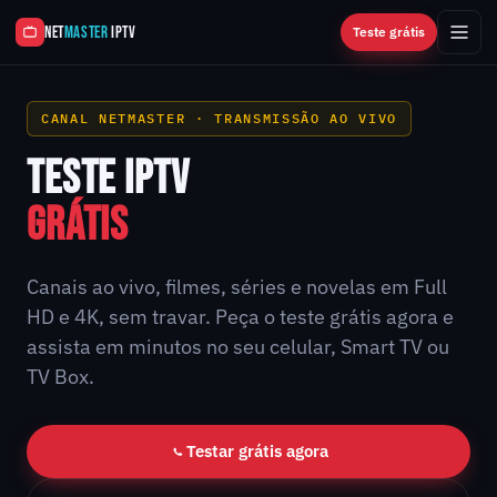
NET
MASTER
IPTV
Teste grátis
CANAL NETMASTER · TRANSMISSÃO AO VIVO
TESTE IPTV
GRÁTIS
Canais ao vivo, filmes, séries e novelas em Full
HD e 4K, sem travar. Peça o teste grátis agora e
assista em minutos no seu celular, Smart TV ou
TV Box.
Testar grátis agora