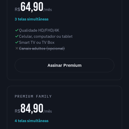
64,90
R$
/mês
3 telas simultâneas
Qualidade HD/FHD/4K
Celular, computador ou tablet
Smart TV ou TV Box
Canais adultos (opcional)
Assinar Premium
PREMIUM FAMILY
84,90
R$
/mês
4 telas simultâneas