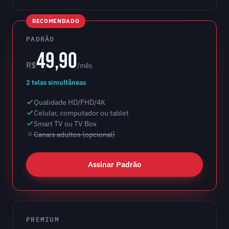
RECOMENDADO
PADRÃO
49,90
R$
/mês
2 telas simultâneas
Qualidade HD/FHD/4K
Celular, computador ou tablet
Smart TV ou TV Box
Canais adultos (opcional)
Assinar Padrão
PREMIUM