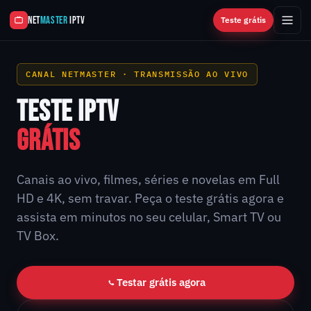
NET
MASTER
IPTV
Teste grátis
CANAL NETMASTER · TRANSMISSÃO AO VIVO
TESTE IPTV
GRÁTIS
Canais ao vivo, filmes, séries e novelas em Full
HD e 4K, sem travar. Peça o teste grátis agora e
assista em minutos no seu celular, Smart TV ou
TV Box.
Testar grátis agora