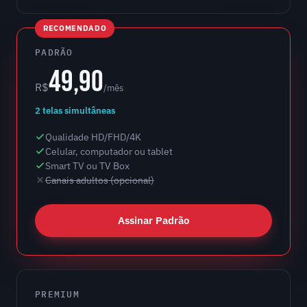
RECOMENDADO
PADRÃO
49,90
R$
/mês
2 telas simultâneas
Qualidade HD/FHD/4K
Celular, computador ou tablet
Smart TV ou TV Box
Canais adultos (opcional)
Assinar Padrão
PREMIUM