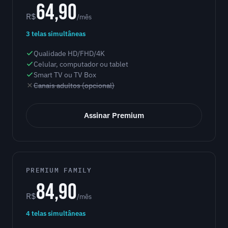
64,90
R$
/mês
3 telas simultâneas
Qualidade HD/FHD/4K
Celular, computador ou tablet
Smart TV ou TV Box
Canais adultos (opcional)
Assinar Premium
PREMIUM FAMILY
84,90
R$
/mês
4 telas simultâneas