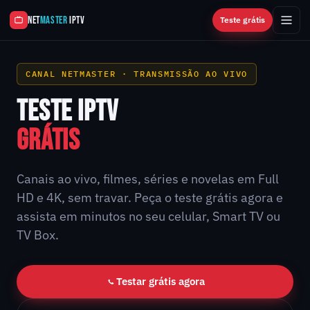
NET
MASTER
IPTV
Teste grátis
CANAL NETMASTER · TRANSMISSÃO AO VIVO
TESTE IPTV
GRÁTIS
Canais ao vivo, filmes, séries e novelas em Full
HD e 4K, sem travar. Peça o teste grátis agora e
assista em minutos no seu celular, Smart TV ou
TV Box.
Testar grátis agora