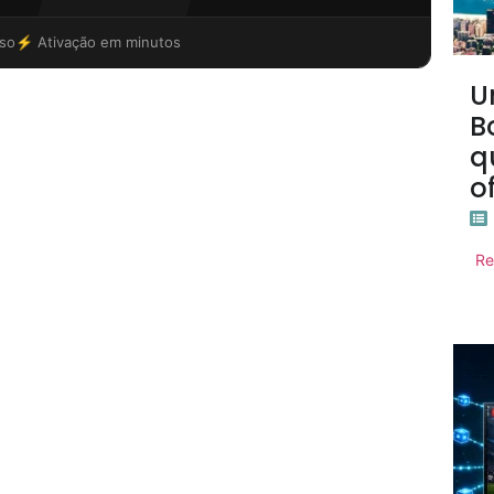
so
⚡ Ativação em minutos
U
B
q
o
Re