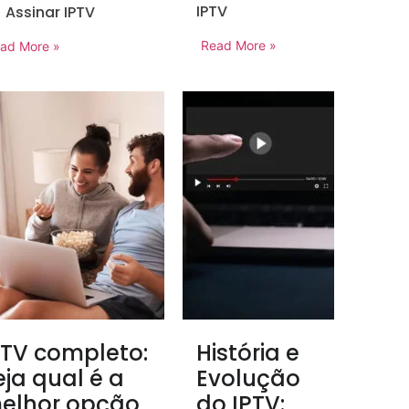
IPTV
Assinar IPTV
Read More »
ad More »
PTV completo:
História e
eja qual é a
Evolução
elhor opção
do IPTV: