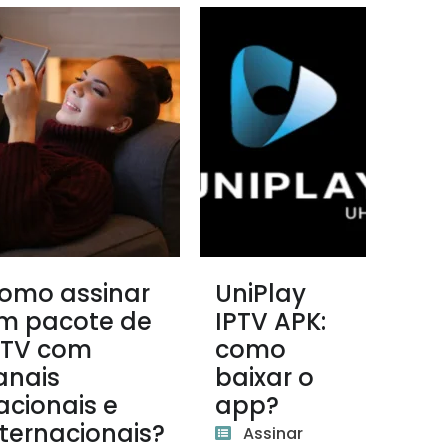
omo assinar
UniPlay
m pacote de
IPTV APK:
PTV com
como
anais
baixar o
acionais e
app?
nternacionais?
Assinar