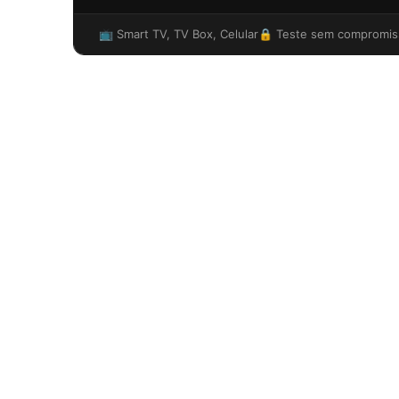
📺 Smart TV, TV Box, Celular
🔒 Teste sem compromis