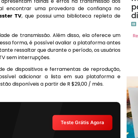
s apresentam falhas e erros na transmissão dos
p
al encontrar uma provedora de confiança no
d
ster TV
, que possui uma biblioteca repleta de
dade de transmissão. Além disso, ela oferece um
Re
Dessa forma, é possível avaliar a plataforma antes
nte ressaltar que durante o período, os usuários
 TV sem interrupções.
e de dispositivos e ferramentas de reprodução,
ossível adicionar a lista em sua plataforma e
estão disponíveis a partir de R $29,00 / mês.
Teste Grátis Agora