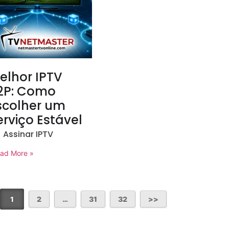
elhor IPTV
2P: Como
scolher um
erviço Estável
Assinar IPTV
ad More »
1
2
…
31
32