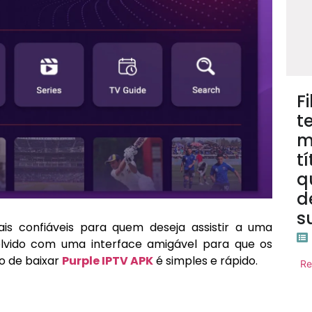
F
te
m
t
q
d
s
s confiáveis para quem deseja assistir a uma
olvido com uma interface amigável para que os
o de baixar
Purple IPTV APK
é simples e rápido.
Re