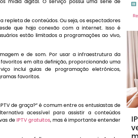
mídia digital. O serviço possui uma série de
Re
eca repleta de conteúdos. Ou seja, os espectadores
esde que haja conexão com a internet. Isso é
usuários estão limitados a programações ao vivo,
magem e de som. Por usar a infraestrutura da
s favoritos em alta definição, proporcionando uma
rviço inclui guias de programação eletrônicos,
gramas favoritos.
IPTV de graça?” é comum entre os entusiastas de
ternativa acessível para assistir a conteúdos
I
ivas de
IPTV gratuitos
, mas é importante entender
v
m