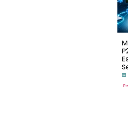
M
P
E
S
Re