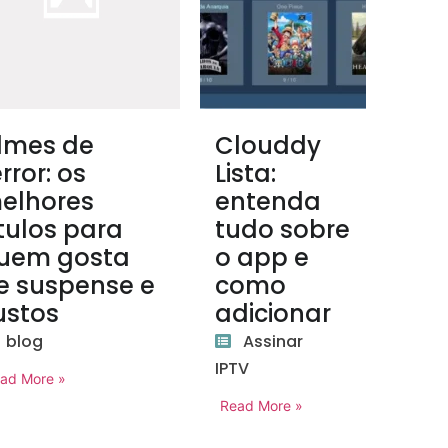
ilmes de
Clouddy
rror: os
Lista:
elhores
entenda
ítulos para
tudo sobre
uem gosta
o app e
e suspense e
como
ustos
adicionar
blog
Assinar
IPTV
ad More »
Read More »