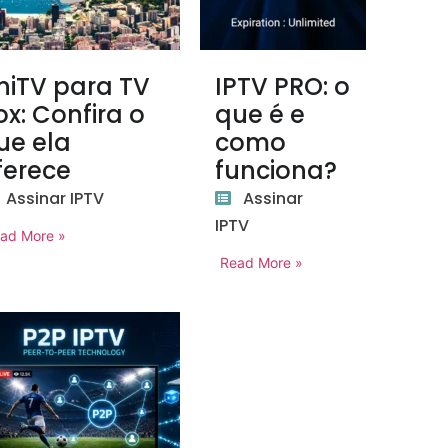
niTV para TV
IPTV PRO: o
ox: Confira o
que é e
ue ela
como
ferece
funciona?
Assinar IPTV
Assinar
IPTV
ad More »
Read More »