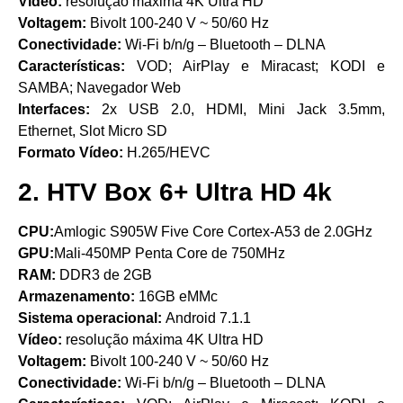
Vídeo:
resolução máxima 4K Ultra HD
Voltagem:
Bivolt 100-240 V ~ 50/60 Hz
Conectividade:
Wi-Fi b/n/g – Bluetooth – DLNA
Características:
VOD; AirPlay e Miracast; KODI e
SAMBA; Navegador Web
Interfaces:
2x USB 2.0, HDMI, Mini Jack 3.5mm,
Ethernet, Slot Micro SD
Formato Vídeo:
H.265/HEVC
2. HTV Box 6+ Ultra HD 4k
CPU:
Amlogic S905W Five Core Cortex-A53 de 2.0GHz
GPU:
Mali-450MP Penta Core de 750MHz
RAM:
DDR3 de 2GB
Armazenamento:
16GB eMMc
Sistema operacional:
Android 7.1.1
Vídeo:
resolução máxima 4K Ultra HD
Voltagem:
Bivolt 100-240 V ~ 50/60 Hz
Conectividade:
Wi-Fi b/n/g – Bluetooth – DLNA