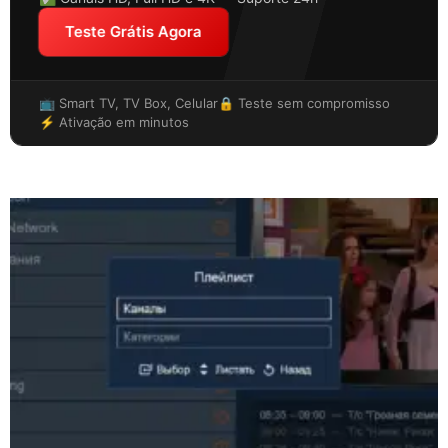
Teste Grátis Agora
📺 Smart TV, TV Box, Celular
🔒 Teste sem compromisso
⚡ Ativação em minutos