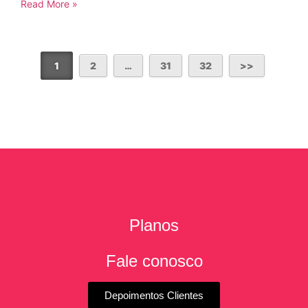
Read More »
1
2
…
31
32
Planos
Fale conosco
Depoimentos Clientes