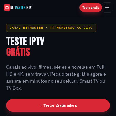
NET
MASTER
IPTV
Teste grátis
CANAL NETMASTER · TRANSMISSÃO AO VIVO
TESTE IPTV
GRÁTIS
Canais ao vivo, filmes, séries e novelas em Full
HD e 4K, sem travar. Peça o teste grátis agora e
assista em minutos no seu celular, Smart TV ou
TV Box.
Testar grátis agora