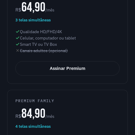
64,90
R$
/mês
3 telas simultâneas
Qualidade HD/FHD/4K
Celular, computador ou tablet
Smart TV ou TV Box
Canais adultos (opcional)
Assinar Premium
PREMIUM FAMILY
84,90
R$
/mês
4 telas simultâneas