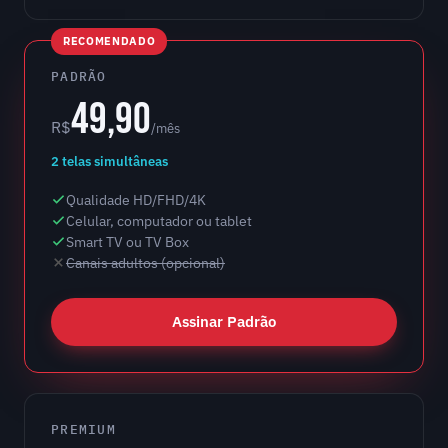
RECOMENDADO
PADRÃO
49,90
R$
/mês
2 telas simultâneas
Qualidade HD/FHD/4K
Celular, computador ou tablet
Smart TV ou TV Box
Canais adultos (opcional)
Assinar Padrão
PREMIUM