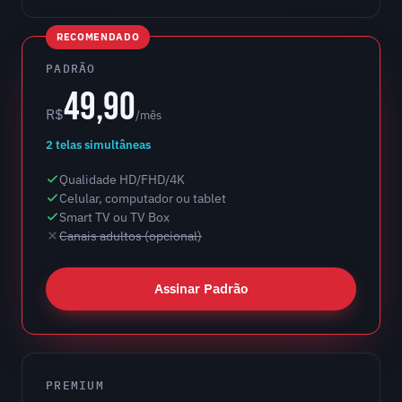
RECOMENDADO
PADRÃO
49,90
R$
/mês
2 telas simultâneas
Qualidade HD/FHD/4K
Celular, computador ou tablet
Smart TV ou TV Box
Canais adultos (opcional)
Assinar Padrão
PREMIUM