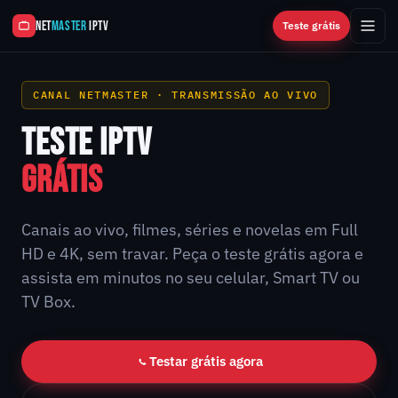
NET
MASTER
IPTV
Teste grátis
CANAL NETMASTER · TRANSMISSÃO AO VIVO
TESTE IPTV
GRÁTIS
Canais ao vivo, filmes, séries e novelas em Full
HD e 4K, sem travar. Peça o teste grátis agora e
assista em minutos no seu celular, Smart TV ou
TV Box.
Testar grátis agora