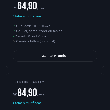
64,90
R$
/mês
3 telas simultâneas
Qualidade HD/FHD/4K
Celular, computador ou tablet
Smart TV ou TV Box
Canais adultos (opcional)
Assinar Premium
PREMIUM FAMILY
84,90
R$
/mês
4 telas simultâneas