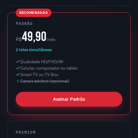
RECOMENDADO
PADRÃO
49,90
R$
/mês
2 telas simultâneas
Qualidade HD/FHD/4K
Celular, computador ou tablet
Smart TV ou TV Box
Canais adultos (opcional)
Assinar Padrão
PREMIUM