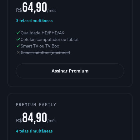
64,90
R$
/mês
3 telas simultâneas
Qualidade HD/FHD/4K
Celular, computador ou tablet
Smart TV ou TV Box
Canais adultos (opcional)
Assinar Premium
PREMIUM FAMILY
84,90
R$
/mês
4 telas simultâneas