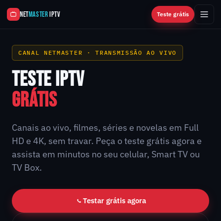
NET
MASTER
IPTV
Teste grátis
CANAL NETMASTER · TRANSMISSÃO AO VIVO
TESTE IPTV
GRÁTIS
Canais ao vivo, filmes, séries e novelas em Full
HD e 4K, sem travar. Peça o teste grátis agora e
assista em minutos no seu celular, Smart TV ou
TV Box.
Testar grátis agora