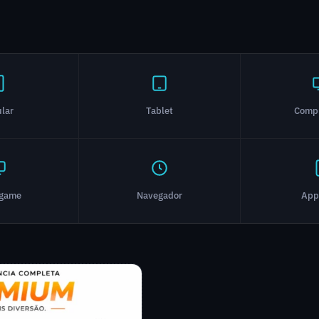
ular
Tablet
Comp
ogame
Navegador
App