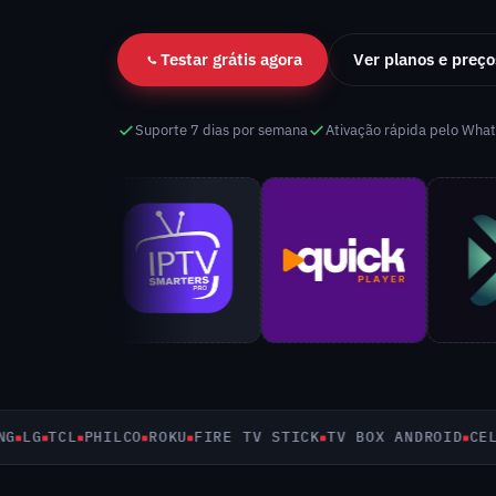
Testar grátis agora
Ver planos e preço
Suporte 7 dias por semana
Ativação rápida pelo Wha
G
TCL
PHILCO
ROKU
FIRE TV STICK
TV BOX ANDROID
CELULA