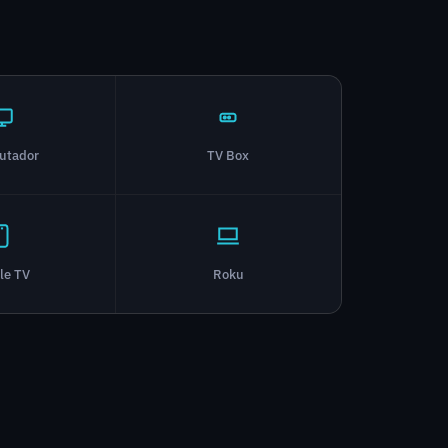
utador
TV Box
le TV
Roku